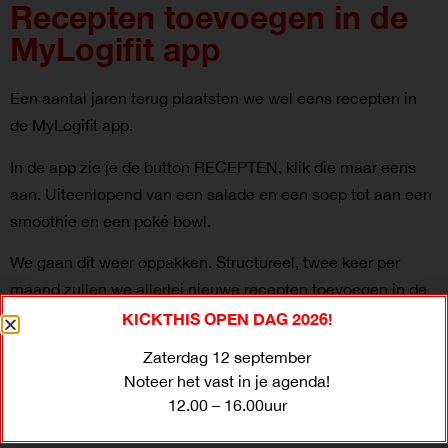
Recepten toevoegen in de
MyLogifit app
Een aantal jaren terug plaatsten we wel eens recepten in
de MyLogifit app.
In de app zie je de button RECEPTEN, klik die maar eens
aan. Uiteenlopend van een salade en een soep tot aan een
smoothie en een poké bowl.
We gaan dit weer oppakken. Structureel, twee keer per
maand zullen we allerlei nieuwe recepten toevoegen in de
MyLogifit app.
KICKTHIS OPEN DAG 2026!
Zaterdag 12 september
Eet smakelijk!
Noteer het vast in je agenda!
12.00 – 16.00uur