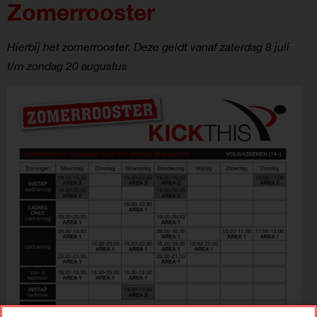
Zomerrooster
Hierbij het zomerrooster. Deze geldt vanaf zaterdag 8 juli
t/m zondag 20 augustus