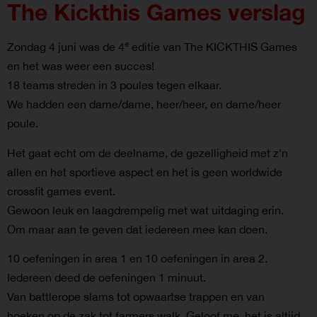
The Kickthis Games verslag
e
Zondag 4 juni was de 4
editie van The KICKTHIS Games
en het was weer een succes!
18 teams streden in 3 poules tegen elkaar.
We hadden een dame/dame, heer/heer, en dame/heer
poule.
Het gaat echt om de deelname, de gezelligheid met z’n
allen en het sportieve aspect en het is geen worldwide
crossfit games event.
Gewoon leuk en laagdrempelig met wat uitdaging erin.
Om maar aan te geven dat iedereen mee kan doen.
10 oefeningen in area 1 en 10 oefeningen in area 2.
Iedereen deed de oefeningen 1 minuut.
Van battlerope slams tot opwaartse trappen en van
hoeken op de zak tot farmers walk. Geloof me, het is altijd