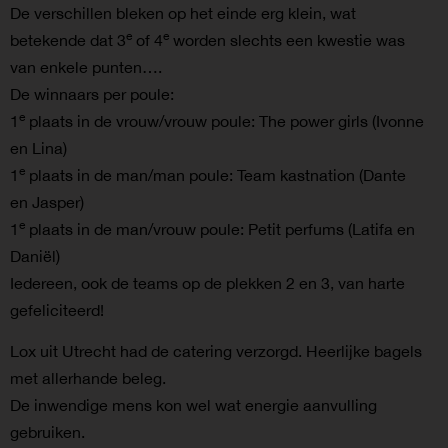
De verschillen bleken op het einde erg klein, wat
e
e
betekende dat 3
of 4
worden slechts een kwestie was
van enkele punten….
De winnaars per poule:
e
1
plaats in de vrouw/vrouw poule: The power girls (Ivonne
en Lina)
e
1
plaats in de man/man poule: Team kastnation (Dante
en Jasper)
e
1
plaats in de man/vrouw poule: Petit perfums (Latifa en
Daniël)
Iedereen, ook de teams op de plekken 2 en 3, van harte
gefeliciteerd!
Lox uit Utrecht had de catering verzorgd. Heerlijke bagels
met allerhande beleg.
De inwendige mens kon wel wat energie aanvulling
gebruiken.