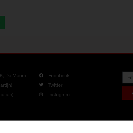
p
J-K, De Meern
Facebook
rtijn)
Twitter
ulien)
Instagram