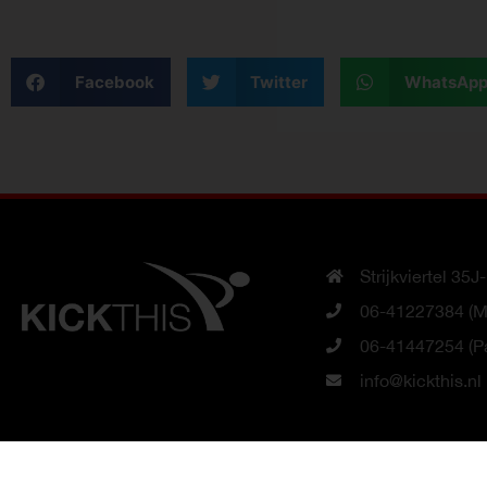
Facebook
Twitter
WhatsAp
Strijkviertel 35
06-41227384 (Ma
06-41447254 (Pa
info@kickthis.nl