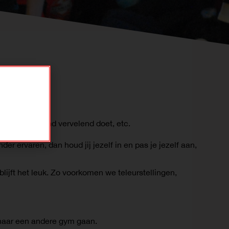
hard gaat, iemand vervelend doet, etc.
er ervaren, dan houd jij jezelf in en pas je jezelf aan,
lijft het leuk. Zo voorkomen we teleurstellingen,
r naar een andere gym gaan.