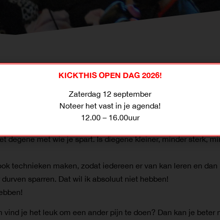
KICKTHIS OPEN DAG 2026!
Zaterdag 12 september
ht te schenken.
Noteer het vast in je agenda!
12.00 – 16.00uur
ich veilig voelen en durven uitspreken als iets niet fijn is, te 
 degene met wie je spart. Is diegene kleiner, minder sterk, mind
r ook technieken maken, zodat iedereen er van kan leren en dan b
durven sparren. Dat wil ik absoluut niet hebben!
hebben!
en vind je het leuk om een ander pijn te doen? Dan kan je bete