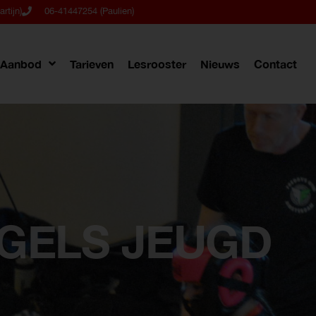
rtijn)
06-41447254 (Paulien)
Aanbod
Tarieven
Lesrooster
Nieuws
Contact
GELS JEUGD