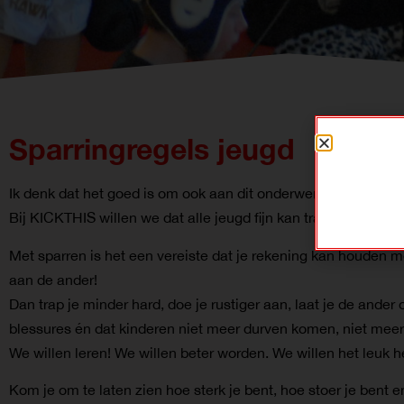
Sparringregels jeugd
Ik denk dat het goed is om ook aan dit onderwerp wat aandac
Bij KICKTHIS willen we dat alle jeugd fijn kan trainen. Dat ze z
Met sparren is het een vereiste dat je rekening kan houden met
aan de ander!
Dan trap je minder hard, doe je rustiger aan, laat je de ande
blessures én dat kinderen niet meer durven komen, niet meer 
We willen leren! We willen beter worden. We willen het leuk 
Kom je om te laten zien hoe sterk je bent, hoe stoer je bent 