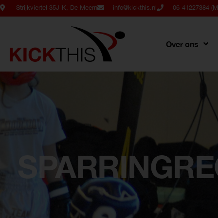
Strijkviertel 35J-K, De Meern
info@kickthis.nl
06-41227384 (Ma
Over ons
SPARRINGRE