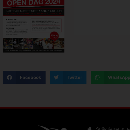
Facebook
Twitter
WhatsAp
Strijkviertel 35