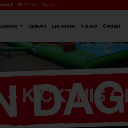
rtijn)
06-41447254 (Paulien)
Aanbod
Tarieven
Lesrooster
Nieuws
Contact
– KICKTHIS O