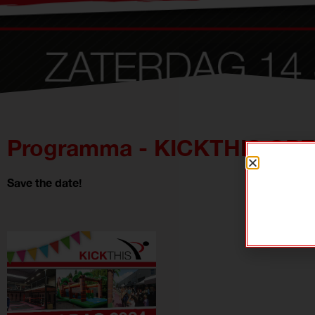
Programma - KICKTHIS OPE
Save the date!