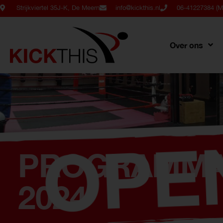
Strijkviertel 35J-K, De Meern
info@kickthis.nl
06-41227384 (Ma
Over ons
PROGRAMMA 
2024