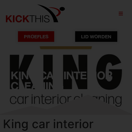
PROEFLES
LID WORDEN
KING CAR INTERIOR
CLEANING
King car interior