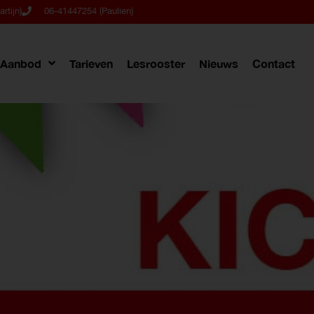
rtijn)
06-41447254 (Paulien)
Aanbod
Tarieven
Lesrooster
Nieuws
Contact