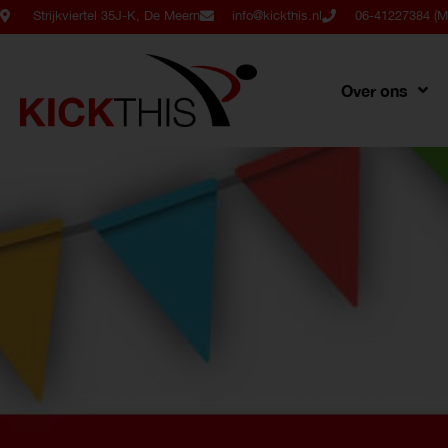
Strijkviertel 35J-K, De Meern
info@kickthis.nl
06-41227384 (Ma
Over ons