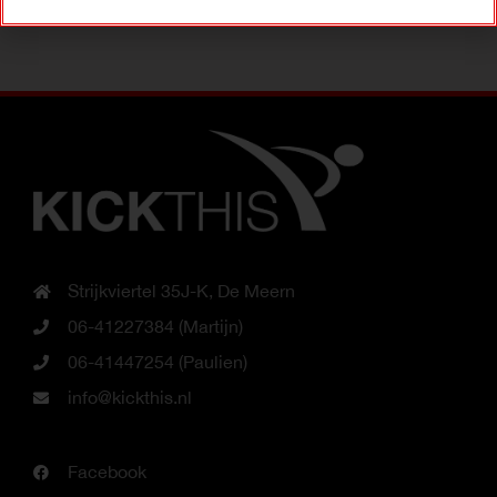
Strijkviertel 35J-K, De Meern
06-41227384 (Martijn)
06-41447254 (Paulien)
info@kickthis.nl
Facebook