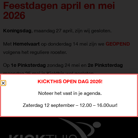
Feestdagen april en mei
2026
Koningsdag
, maandag 27 april, zijn wij gesloten.
Hemelvaart
GEOPEND
Met
op donderdag 14 mei zijn we
volgens het reguliere rooster.
1e Pinksterdag
2e Pinksterdag
Op
zondag 24 mei en
maandag 25 mei is Kickthis wel gesloten.
KICKTHIS OPEN DAG 2026!
Noteer het vast in je agenda.
Zaterdag 12 september – 12.00 – 16.00uur!