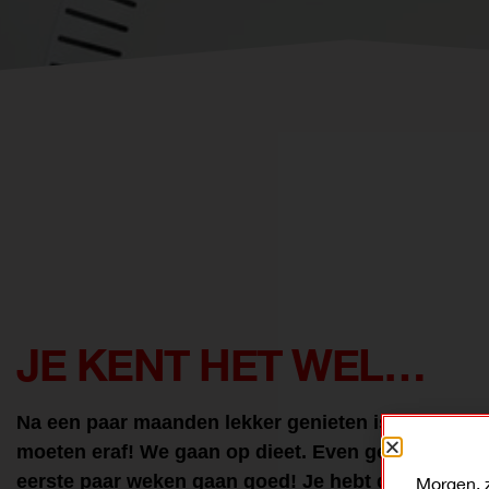
JE KENT HET WEL…
Na een paar maanden lekker genieten is het tijd om 
moeten eraf! We gaan op dieet. Even geen snoep, 
eerste paar weken gaan goed! Je hebt de discipline
Morgen, 