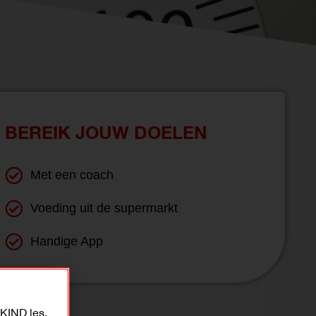
BEREIK JOUW DOELEN
Met een coach
Voeding uit de supermarkt
Handige App
KIND les.