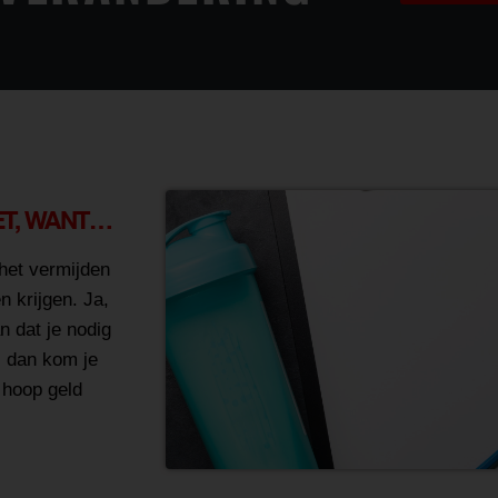
ET, WANT…
het vermijden
n krijgen. Ja,
an dat je nodig
p, dan kom je
n hoop geld