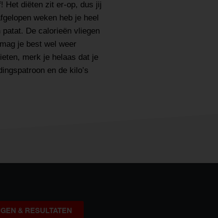
! Het diëten zit er-op, dus jij
 afgelopen weken heb je heel
patat. De calorieën vliegen
mag je best wel weer
eten, merk je helaas dat je
edingspatroon en de kilo’s
NGEN & RESULTATEN