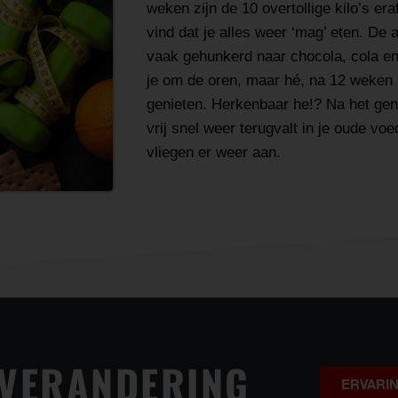
weken zijn de 10 overtollige kilo’s eraf
vind dat je alles weer ‘mag’ eten. De
vaak gehunkerd naar chocola, cola en 
je om de oren, maar hé, na 12 weken 
genieten. Herkenbaar he!? Na het geni
vrij snel weer terugvalt in je oude vo
vliegen er weer aan.
N VERANDERING
ERVARI