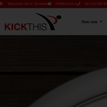
Strijkviertel 35J-K, De Meern
info@kickthis.nl
06-41227384 (Ma
Over ons