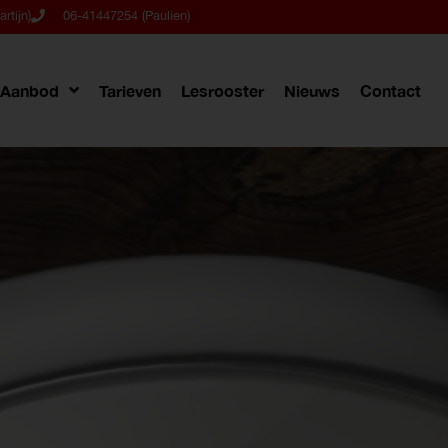
rtijn)
06-41447254 (Paulien)
Aanbod
Tarieven
Lesrooster
Nieuws
Contact