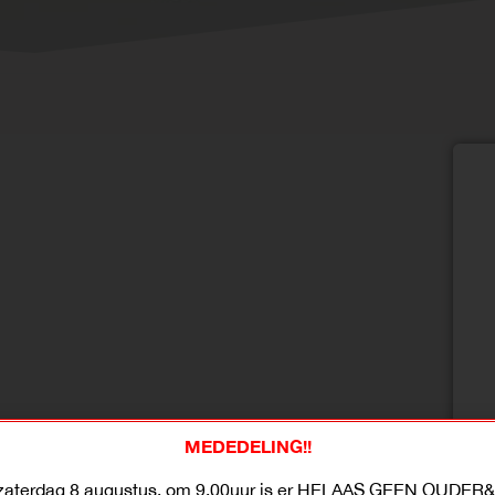
het roer om te gooien. De overtollige kilo’s
MEDEDELING!!
pizza en drank meer, maar ‘gezond’ leven. De
 en de eerste 5 kilo zijn eraf gevlogen. Nóg 5
zaterdag 8 augustus, om 9.00uur is er HELAAS GEEN OUDER&