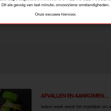
Dit als gevolg van last minute, onvoorziene omstandigheden.
Onze excuses hiervoor.
AFVALLEN EN AANKOMEN…
Iedere week wordt het moeilijker om a